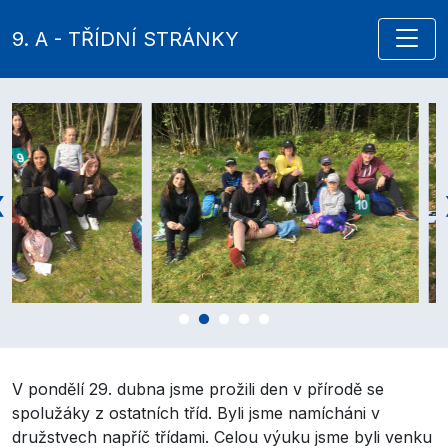
9. A - TŘÍDNÍ STRÁNKY
V pondělí 29. dubna jsme prožili den v přírodě se
spolužáky z ostatních tříd. Byli jsme namícháni v
družstvech napříč třídami. Celou výuku jsme byli venku