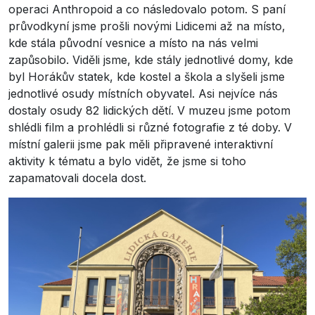
operaci Anthropoid a co následovalo potom. S paní
průvodkyní jsme prošli novými Lidicemi až na místo,
kde stála původní vesnice a místo na nás velmi
zapůsobilo. Viděli jsme, kde stály jednotlivé domy, kde
byl Horákův statek, kde kostel a škola a slyšeli jsme
jednotlivé osudy místních obyvatel. Asi nejvíce nás
dostaly osudy 82 lidických dětí. V muzeu jsme potom
shlédli film a prohlédli si různé fotografie z té doby. V
místní galerii jsme pak měli připravené interaktivní
aktivity k tématu a bylo vidět, že jsme si toho
zapamatovali docela dost.